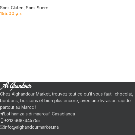
Sans Gluten
,
Sans Sucre
155.00
د.م.
Chez Alghandour Market, trouvez tout ce qu’il vous faut : chocolat,
bonbons, boissons et bien plus encore, avec une livraison rapide
partout au Maroc !
Lot hamza sidi maarouf, Casablanca
+212 668-445755
info@alghandourmarket.ma