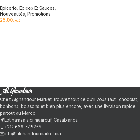
Epicerie
,
Épices Et Sauces
,
Nouveautés
,
Promotions
25.00
د.م.
Chez Alghandour Market, trouvez tout ce qu’il vous faut : chocolat,
bonbons, boissons et bien plus encore, avec une livraison rapide
partout au Maroc !
Lot hamza sidi maarouf, Casablanca
+212 668-445755
info@alghandourmarket.ma