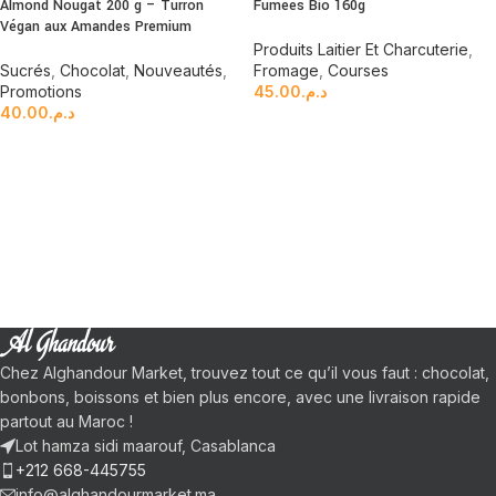
Almond Nougat 200 g – Turrón
Fumées Bio 160g
Végan aux Amandes Premium
Produits Laitier Et Charcuterie
,
Sucrés
,
Chocolat
,
Nouveautés
,
Fromage
,
Courses
Promotions
45.00
د.م.
40.00
د.م.
Chez Alghandour Market, trouvez tout ce qu’il vous faut : chocolat,
bonbons, boissons et bien plus encore, avec une livraison rapide
partout au Maroc !
Lot hamza sidi maarouf, Casablanca
+212 668-445755
info@alghandourmarket.ma