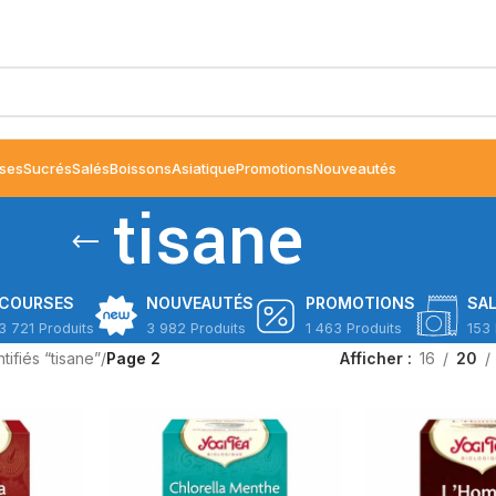
ses
Sucrés
Salés
Boissons
Asiatique
Promotions
Nouveautés
tisane
COURSES
NOUVEAUTÉS
PROMOTIONS
SA
3 721 Produits
3 982 Produits
1 463 Produits
153 
tifiés “tisane”
/
Page 2
Afficher
16
20