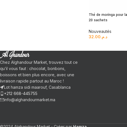
Thé de moringa pour la
20 sachets
Nouveautés
32.00
د.م.
Chez Alghandour Market, trouvez tout ce
qu’il vous faut : chocolat, bonbons,
boissons et bien plus encore, avec une
livraison rapide partout au Maroc !
Lot hamza sidi maarouf, Casablanca
+212 668-445755
info@alghandourmarket.ma
©2024 Alghandour Market - Créer par
Hamza