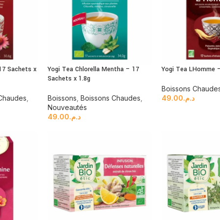
17 Sachets x
Yogi Tea Chlorella Mentha – 17
Yogi Tea LHomme –
Sachets x 1.8g
Boissons Chaude
 Chaudes
,
Boissons
,
Boissons Chaudes
,
49.00
د.م.
Nouveautés
49.00
د.م.