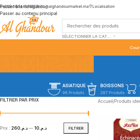
Passer à la navigation
(+212) 668445755
info@alghandourmarket.ma
Localisation
Passer au contenu principal
SÉLECTIONNER LA CATÉGORIE
Cour
ASIATIQUE
BOISSONS
96 Produits
287 Produits
FILTRER PAR PRIX
Accueil
/
Produits iden
Prix :
د.م.260
—
د.م.10
FILTRER