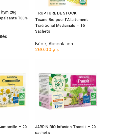
 Thym 28g –
RUPTURE DE STOCK
 Apaisante 100%
Tisane Bio pour l’Allaitement
Traditional Medicinals – 16
Sachets
tés
Bébé
,
Alimentation
260.00
د.م.
 Camomille – 20
JARDIN BIO Infusion Transit – 20
sachets