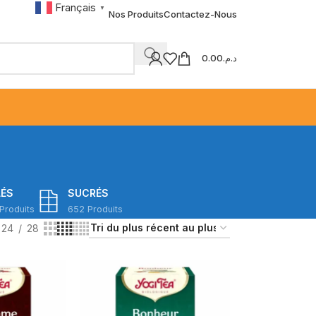
Français
▼
Nos Produits
Contactez-Nous
0.00
د.م.
LÉS
SUCRÉS
Produits
652 Produits
24
28