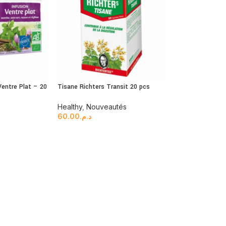
Ventre Plat – 20
Tisane Richters Transit 20 pcs
Healthy
,
Nouveautés
60.00
د.م.