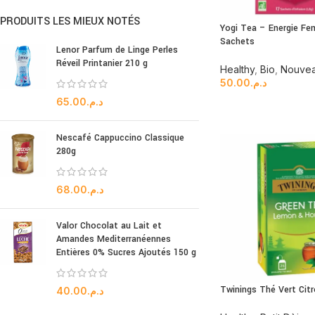
PRODUITS LES MIEUX NOTÉS
Yogi Tea – Energie Fe
Sachets
Lenor Parfum de Linge Perles
Réveil Printanier 210 g
Healthy
,
Bio
,
Nouvea
50.00
د.م.
65.00
د.م.
Nescafé Cappuccino Classique
280g
68.00
د.م.
Valor Chocolat au Lait et
Amandes Mediterranéennes
Entières 0% Sucres Ajoutés 150 g
Twinings Thé Vert Citr
40.00
د.م.