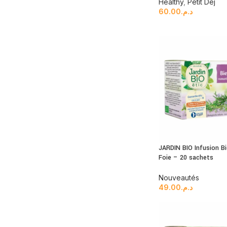
Healthy
,
Petit Dèj
60.00
د.م.
JARDIN BIO Infusion Bi
Foie – 20 sachets
Nouveautés
49.00
د.م.