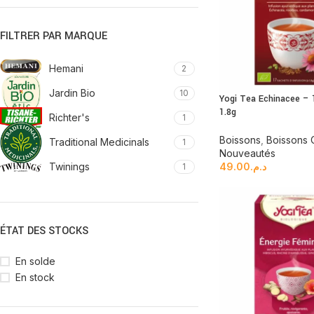
FILTRER PAR MARQUE
Hemani
2
Jardin Bio
10
Yogi Tea Echinacee – 
1.8g
Richter's
1
Boissons
,
Boissons
Traditional Medicinals
1
Nouveautés
Twinings
49.00
د.م.
1
ÉTAT DES STOCKS
En solde
En stock