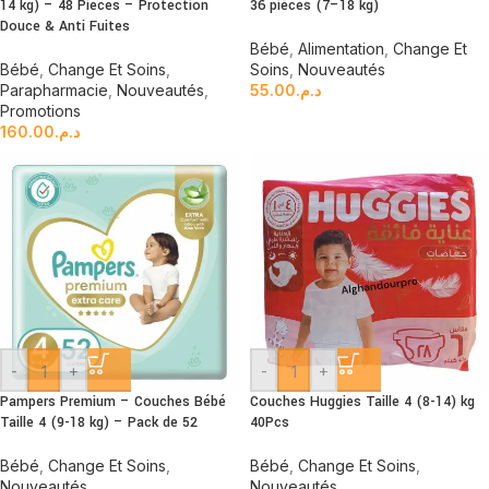
14 kg) – 48 Pieces – Protection
36 pièces (7–18 kg)
Douce & Anti Fuites
Bébé
,
Alimentation
,
Change Et
Bébé
,
Change Et Soins
,
Soins
,
Nouveautés
Parapharmacie
,
Nouveautés
,
55.00
د.م.
Promotions
160.00
د.م.
-
+
-
+
Pampers Premium – Couches Bébé
Couches Huggies Taille 4 (8-14) kg
Taille 4 (9-18 kg) – Pack de 52
40Pcs
Bébé
,
Change Et Soins
,
Bébé
,
Change Et Soins
,
Nouveautés
Nouveautés