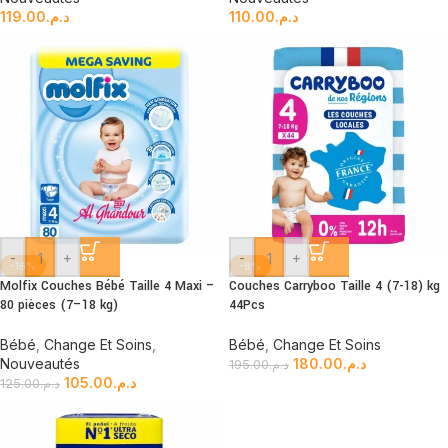
119.00
د.م.
110.00
د.م.
-
+
-
+
-16%
-8%
Molfix Couches Bébé Taille 4 Maxi –
Couches Carryboo Taille 4 (7-18) kg
80 pièces (7–18 kg)
44Pcs
Bébé
,
Change Et Soins
,
Bébé
,
Change Et Soins
Nouveautés
180.00
د.م.
195.00
د.م.
105.00
د.م.
125.00
د.م.