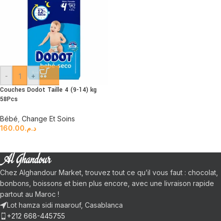
-
+
Couches Dodot Taille 4 (9-14) kg
58Pcs
Bébé
,
Change Et Soins
160.00
د.م.
Chez Alghandour Market, trouvez tout ce qu’il vous faut : chocolat,
bonbons, boissons et bien plus encore, avec une livraison rapide
partout au Maroc !
Lot hamza sidi maarouf, Casablanca
+212 668-445755