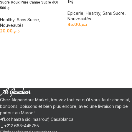
1kg
Sucre Roux Pure Canne Sucre dOr
500 g
Epicerie
,
Healthy
,
Sans Sucre
,
Nouveautés
Healthy
,
Sans Sucre
,
45.00
د.م.
Nouveautés
20.00
د.م.
Chez Alghandour Market, trouvez tout ce qu’il vous faut : chocolat,
bonbons, boissons et bien plus encore, avec une livraison rapide
partout au Maroc !
Lot hamza sidi maarouf, Casablanca
+212 668-445755