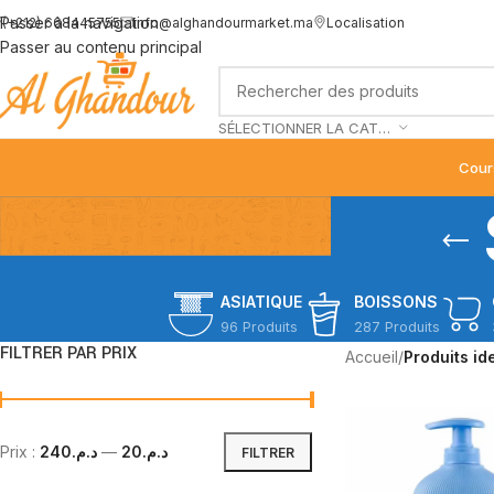
Passer à la navigation
(+212) 668445755
info@alghandourmarket.ma
Localisation
Passer au contenu principal
SÉLECTIONNER LA CATÉGORIE
Cour
ASIATIQUE
BOISSONS
96 Produits
287 Produits
FILTRER PAR PRIX
Accueil
/
Produits id
Prix :
د.م.240
—
د.م.20
FILTRER