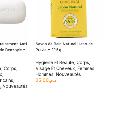
raitement Anti-
Savon de Bain Naturel Heno de
de Benzoyle –
Pravia – 115 g
Hygiène Et Beauté
,
Corps,
é
,
Corps,
Visage Et Cheveux
,
Femmes
,
ux
,
Hommes
,
Nouveautés
icains
,
25.00
د.م.
s
,
Nouveautés