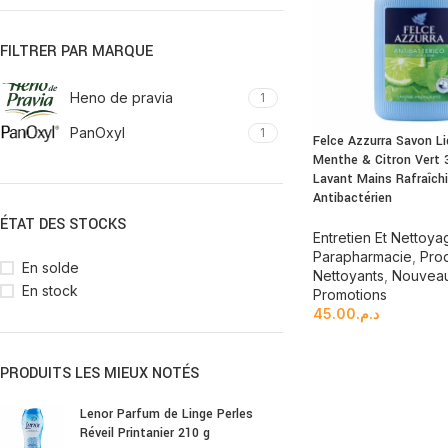
FILTRER PAR MARQUE
Heno de pravia
1
PanOxyl
1
Felce Azzurra Savon Li
Menthe & Citron Vert 3
Lavant Mains Rafraîch
Antibactérien
ÉTAT DES STOCKS
Entretien Et Nettoya
Parapharmacie
,
Prod
En solde
Nettoyants
,
Nouveau
En stock
Promotions
45.00
د.م.
PRODUITS LES MIEUX NOTÉS
Lenor Parfum de Linge Perles
Réveil Printanier 210 g