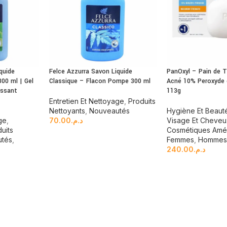
quide
Felce Azzurra Savon Liquide
PanOxyl – Pain de T
00 ml | Gel
Classique – Flacon Pompe 300 ml
Acné 10% Peroxyde 
issant
113g
Entretien Et Nettoyage
,
Produits
Nettoyants
,
Nouveautés
Hygiène Et Beaut
ge
,
70.00
د.م.
Visage Et Cheve
uits
Cosmétiques Amér
tés
,
Femmes
,
Homme
240.00
د.م.