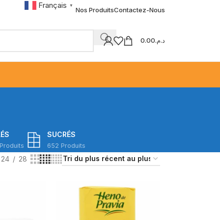
Français
▼
Nos Produits
Contactez-Nous
0.00
د.م.
LÉS
SUCRÉS
Produits
652 Produits
24
28