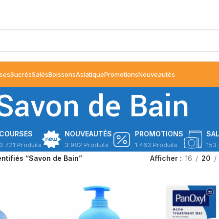
ses
Sucrés
Salés
Boissons
Asiatique
Promotions
Nouveautés
Savon de Bain
COURSES
NOUVEAUTÉS
PROMOTIONS
SA
3 721 Produits
3 982 Produits
1 463 Produits
153 
entifiés “Savon de Bain”
Afficher
16
20