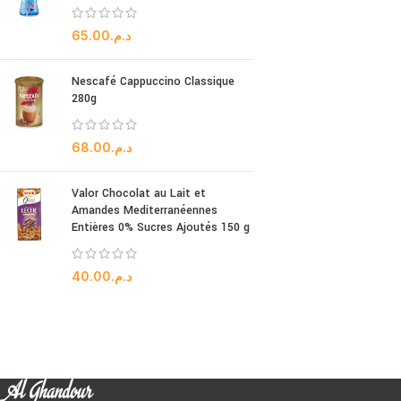
65.00
د.م.
Nescafé Cappuccino Classique
280g
68.00
د.م.
Valor Chocolat au Lait et
Amandes Mediterranéennes
Entières 0% Sucres Ajoutés 150 g
40.00
د.م.