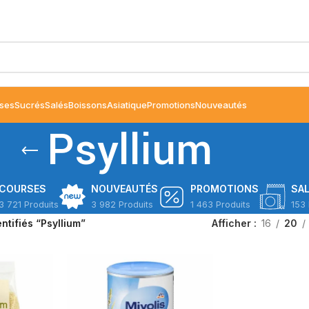
ses
Sucrés
Salés
Boissons
Asiatique
Promotions
Nouveautés
Psyllium
COURSES
NOUVEAUTÉS
PROMOTIONS
SA
3 721 Produits
3 982 Produits
1 463 Produits
153 
entifiés “Psyllium”
Afficher
16
20