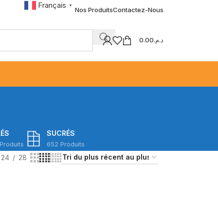
Français
▼
Nos Produits
Contactez-Nous
0.00
د.م.
LÉS
SUCRÉS
Produits
652 Produits
24
28