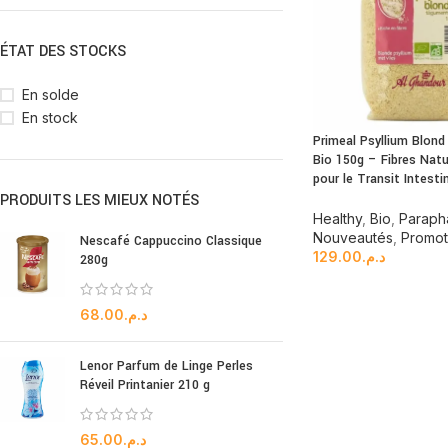
ÉTAT DES STOCKS
En solde
En stock
Primeal Psyllium Blon
Bio 150g – Fibres Natu
pour le Transit Intesti
PRODUITS LES MIEUX NOTÉS
Healthy
,
Bio
,
Paraph
Nouveautés
,
Promot
Nescafé Cappuccino Classique
129.00
د.م.
280g
68.00
د.م.
Lenor Parfum de Linge Perles
Réveil Printanier 210 g
65.00
د.م.