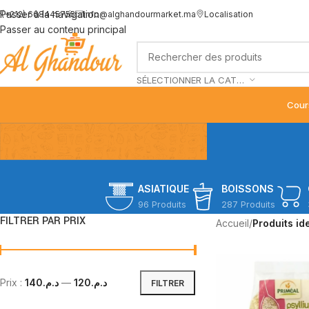
Passer à la navigation
(+212) 668445755
info@alghandourmarket.ma
Localisation
Passer au contenu principal
SÉLECTIONNER LA CATÉGORIE
Cour
ASIATIQUE
BOISSONS
96 Produits
287 Produits
FILTRER PAR PRIX
Accueil
/
Produits id
Prix :
د.م.140
—
د.م.120
FILTRER