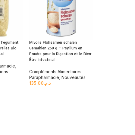
d Tegument
Mivolis Flohsamen schalen
relles Bio
Gemahlen 250 g – Psyllium en
nal
Poudre pour la Digestion et le Bien-
Être Intestinal
armacie
,
ions
Compléments Alimentaires
,
Parapharmacie
,
Nouveautés
135.00
د.م.