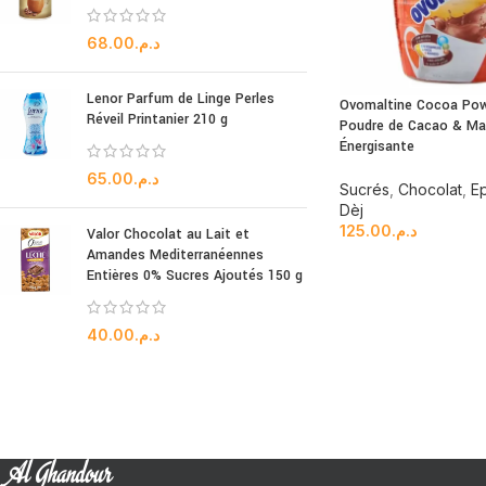
68.00
د.م.
Lenor Parfum de Linge Perles
Ovomaltine Cocoa Pow
Réveil Printanier 210 g
Poudre de Cacao & Ma
Énergisante
65.00
د.م.
Sucrés
,
Chocolat
,
Ep
Dèj
125.00
د.م.
Valor Chocolat au Lait et
Amandes Mediterranéennes
Entières 0% Sucres Ajoutés 150 g
40.00
د.م.