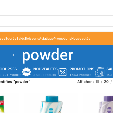
ses
Sucrés
Salés
Boissons
Asiatique
Promotions
Nouveautés
powder
COURSES
NOUVEAUTÉS
PROMOTIONS
SA
3 721 Produits
3 982 Produits
1 463 Produits
153 
entifiés “powder”
Afficher
16
20