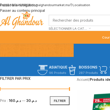
Passer à la navigation
(+212) 668445755
info@alghandourmarket.ma
Localisation
Passer au contenu principal
SÉLECTIONNER LA CATÉGORIE
Cour
ASIATIQUE
BOISSONS
96 Produits
287 Produits
FILTRER PAR PRIX
Accueil
/
Produits id
Prix :
د.م.160
—
د.م.30
FILTRER