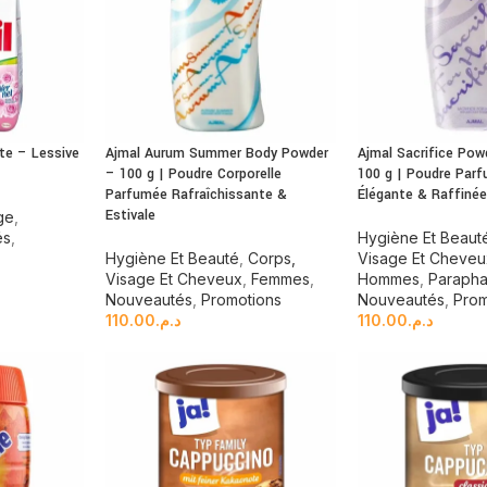
te – Lessive
Ajmal Aurum Summer Body Powder
Ajmal Sacrifice Pow
– 100 g | Poudre Corporelle
100 g | Poudre Par
Parfumée Rafraîchissante &
Élégante & Raffiné
Estivale
ge
,
és
,
Hygiène Et Beaut
Hygiène Et Beauté
,
Corps,
Visage Et Cheve
Visage Et Cheveux
,
Femmes
,
Hommes
,
Parapha
Nouveautés
,
Promotions
Nouveautés
,
Prom
110.00
د.م.
110.00
د.م.