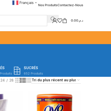
Français
▼
Nos Produits
Contactez-Nous
0.00
د.م.
LÉS
SUCRÉS
Produits
652 Produits
24
28