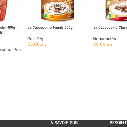
der 400g –
Ja Cappuccino Family 500g
Ja Cappuccino Clas
lt
Petit Dèj
Nouveautés
65.00
د.م.
39.00
د.م.
icerie
,
Petit
À SAVOIR SUR
BESOIN D