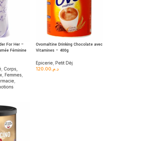
der For Her –
Ovomaltine Drinking Chocolate avec
fumée Féminine
Vitamines – 400g
e
Epicerie
,
Petit Dèj
é
,
Corps,
120.00
د.م.
ux
,
Femmes
,
rmacie
,
otions