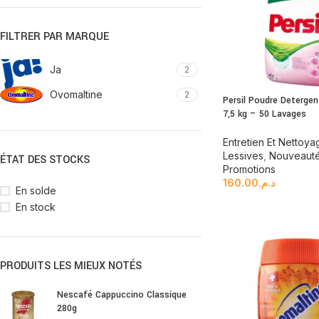
FILTRER PAR MARQUE
Ja
2
Ovomaltine
2
Persil Poudre Detergen
7,5 kg – 50 Lavages
Entretien Et Nettoya
Lessives
,
Nouveaut
ÉTAT DES STOCKS
Promotions
160.00
د.م.
En solde
En stock
PRODUITS LES MIEUX NOTÉS
Nescafé Cappuccino Classique
280g