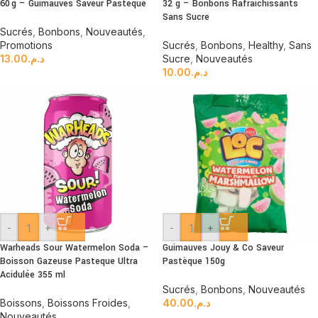
60 g – Guimauves Saveur Pasteque
32 g – Bonbons Rafraichissants
Sans Sucre
Sucrés
,
Bonbons
,
Nouveautés
,
Promotions
Sucrés
,
Bonbons
,
Healthy
,
Sans
13.00
د.م.
Sucre
,
Nouveautés
10.00
د.م.
-
+
-
+
Warheads Sour Watermelon Soda –
Guimauves Jouy & Co Saveur
Boisson Gazeuse Pasteque Ultra
Pastèque 150g
Acidulée 355 ml
Sucrés
,
Bonbons
,
Nouveautés
Boissons
,
Boissons Froides
,
40.00
د.م.
Nouveautés