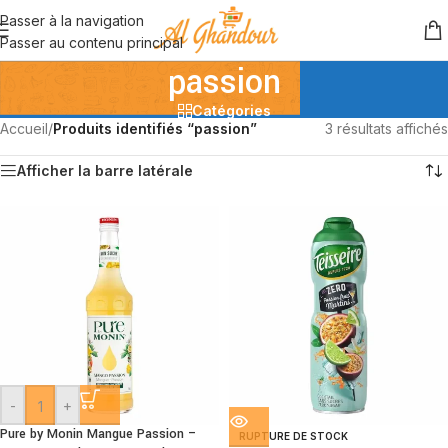
Passer à la navigation
Passer au contenu principal
passion
Catégories
Accueil
/
Produits identifiés “passion”
3 résultats affichés
Afficher la barre latérale
-
+
Pure by Monin Mangue Passion –
RUPTURE DE STOCK