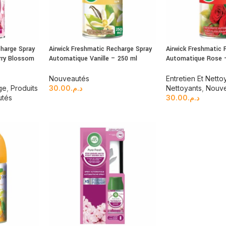
charge Spray
Airwick Freshmatic Recharge Spray
Airwick Freshmatic 
rry Blossom
Automatique Vanille – 250 ml
Automatique Rose 
Nouveautés
Entretien Et Nett
ge
,
Produits
30.00
د.م.
Nettoyants
,
Nouv
tés
30.00
د.م.