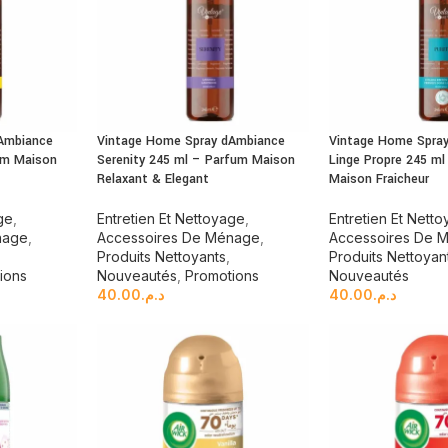
Ambiance
Vintage Home Spray dAmbiance
Vintage Home Spray
fum Maison
Serenity 245 ml – Parfum Maison
Linge Propre 245 ml
Relaxant & Elegant
Maison Fraicheur
ge
,
Entretien Et Nettoyage
,
Entretien Et Nett
nage
,
Accessoires De Ménage
,
Accessoires De 
Produits Nettoyants
,
Produits Nettoyan
ions
Nouveautés
,
Promotions
Nouveautés
40.00
د.م.
40.00
د.م.