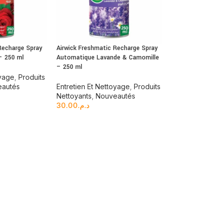
Recharge Spray
Airwick Freshmatic Recharge Spray
– 250 ml
Automatique Lavande & Camomille
– 250 ml
oyage
,
Produits
eautés
Entretien Et Nettoyage
,
Produits
Nettoyants
,
Nouveautés
30.00
د.م.