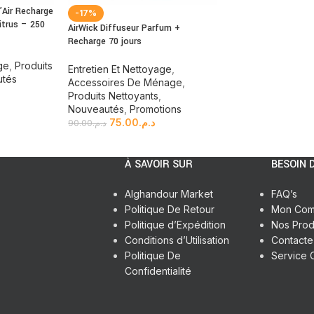
’Air Recharge
-17%
itrus – 250
AirWick Diffuseur Parfum +
Recharge 70 jours
ge
,
Produits
Entretien Et Nettoyage
,
tés
Accessoires De Ménage
,
Produits Nettoyants
,
Nouveautés
,
Promotions
75.00
د.م.
90.00
د.م.
À SAVOIR SUR
BESOIN D
Alghandour Market
FAQ’s
Politique De Retour
Mon Com
Politique d’Expédition
Nos Prod
Conditions d’Utilisation
Contact
Politique De
Service C
Confidentialité