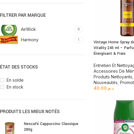
FILTRER PAR MARQUE
AirWick
6
Harmony
1
Vintage Home Spray d
Vitality 245 ml – Par
Énergisant & Frais
Entretien Et Nettoya
ÉTAT DES STOCKS
Accessoires De Mé
Produits Nettoyants
,
En solde
Nouveautés
,
Promot
En stock
40.00
د.م.
PRODUITS LES MIEUX NOTÉS
Nescafé Cappuccino Classique
280g