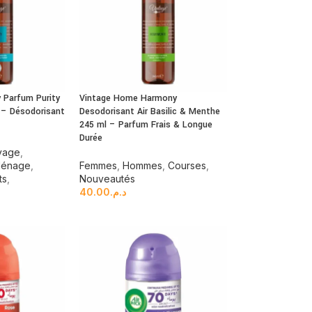
 Parfum Purity
Vintage Home Harmony
 – Désodorisant
Desodorisant Air Basilic & Menthe
245 ml – Parfum Frais & Longue
Durée
oyage
,
Ménage
,
Femmes
,
Hommes
,
Courses
,
ts
,
Nouveautés
40.00
د.م.