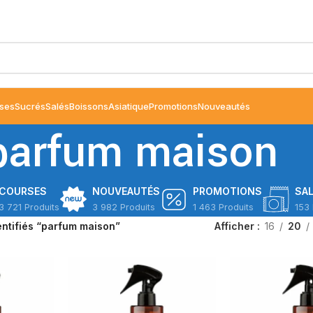
ses
Sucrés
Salés
Boissons
Asiatique
Promotions
Nouveautés
parfum maison
COURSES
NOUVEAUTÉS
PROMOTIONS
SA
3 721 Produits
3 982 Produits
1 463 Produits
153 
entifiés “parfum maison”
Afficher
16
20