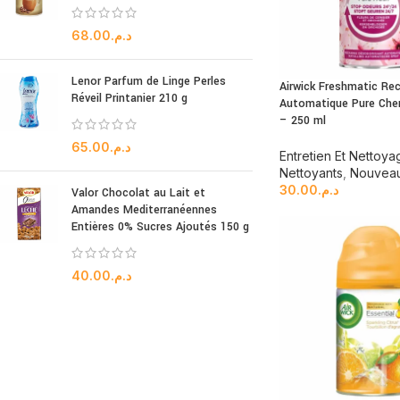
68.00
د.م.
Lenor Parfum de Linge Perles
Airwick Freshmatic Re
Réveil Printanier 210 g
Automatique Pure Che
– 250 ml
65.00
د.م.
Entretien Et Nettoya
Nettoyants
,
Nouveau
30.00
د.م.
Valor Chocolat au Lait et
Amandes Mediterranéennes
Entières 0% Sucres Ajoutés 150 g
40.00
د.م.