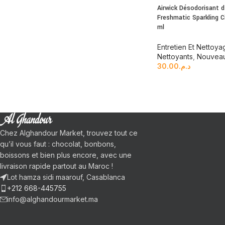
Airwick Désodorisant d
Freshmatic Sparkling C
ml
Entretien Et Nettoya
Nettoyants
,
Nouveau
30.00
د.م.
Chez Alghandour Market, trouvez tout ce
qu’il vous faut : chocolat, bonbons,
boissons et bien plus encore, avec une
livraison rapide partout au Maroc !
Lot hamza sidi maarouf, Casablanca
+212 668-445755
info@alghandourmarket.ma