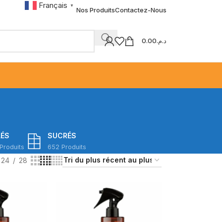
Français
▼
Nos Produits
Contactez-Nous
0.00
د.م.
LÉS
SUCRÉS
Produits
652 Produits
24
28