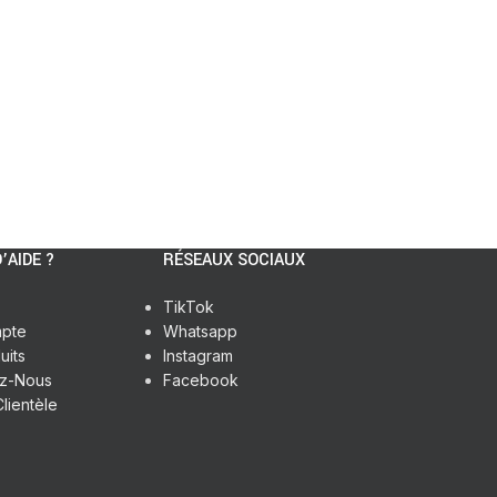
’AIDE ?
RÉSEAUX SOCIAUX
TikTok
pte
Whatsapp
uits
Instagram
ez-Nous
Facebook
lientèle