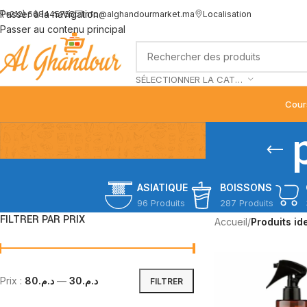
Passer à la navigation
(+212) 668445755
info@alghandourmarket.ma
Localisation
Passer au contenu principal
SÉLECTIONNER LA CATÉGORIE
Cour
ASIATIQUE
BOISSONS
96 Produits
287 Produits
FILTRER PAR PRIX
Accueil
/
Produits id
Prix :
د.م.80
—
د.م.30
FILTRER