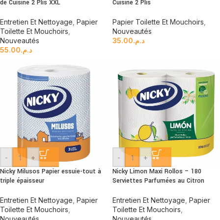
de Cuisine 2 Plis XXL
Cuisine 2 Plis
Entretien Et Nettoyage
,
Papier
Papier Toilette Et Mouchoirs
,
Toilette Et Mouchoirs
,
Nouveautés
Nouveautés
35.00
د.م.
55.00
د.م.
-
+
-
+
Nicky Milusos Papier essuie-tout à
Nicky Limon Maxi Rollos – 180
triple épaisseur
Serviettes Parfumées au Citron
Entretien Et Nettoyage
,
Papier
Entretien Et Nettoyage
,
Papier
Toilette Et Mouchoirs
,
Toilette Et Mouchoirs
,
Nouveautés
Nouveautés