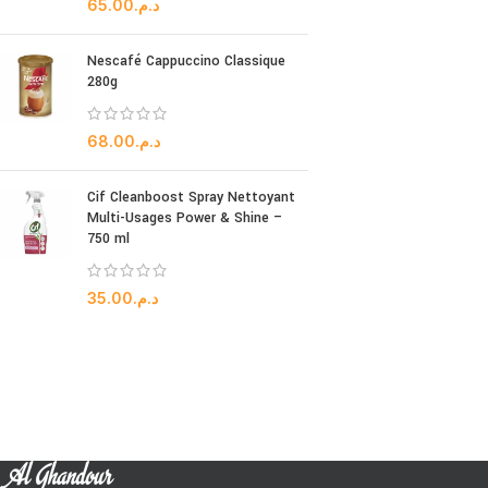
65.00
د.م.
Nescafé Cappuccino Classique
280g
68.00
د.م.
Cif Cleanboost Spray Nettoyant
Multi-Usages Power & Shine –
750 ml
35.00
د.م.