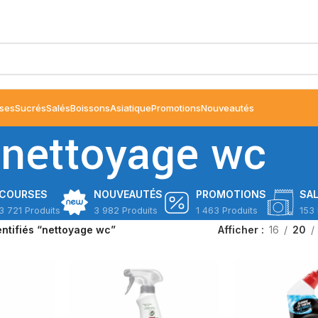
ses
Sucrés
Salés
Boissons
Asiatique
Promotions
Nouveautés
nettoyage wc
COURSES
NOUVEAUTÉS
PROMOTIONS
SA
3 721 Produits
3 982 Produits
1 463 Produits
153 
entifiés “nettoyage wc”
Afficher
16
20