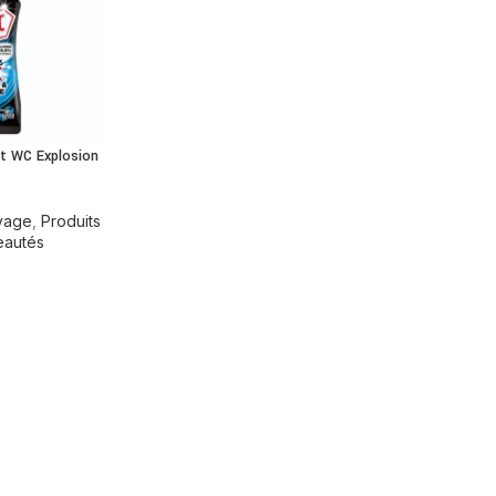
nt WC Explosion
oyage
,
Produits
eautés