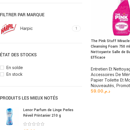
FILTRER PAR MARQUE
Harpic
1
The Pink Stuff Miracl
Cleansing Foam 750 m
Nettoyante Salle de Ba
ÉTAT DES STOCKS
Efficace
En solde
Entretien Et Nettoya
En stock
Accessoires De Mé
Papier Toilette Et M
Nouveautés
,
Promot
59.00
د.م.
PRODUITS LES MIEUX NOTÉS
Lenor Parfum de Linge Perles
Réveil Printanier 210 g