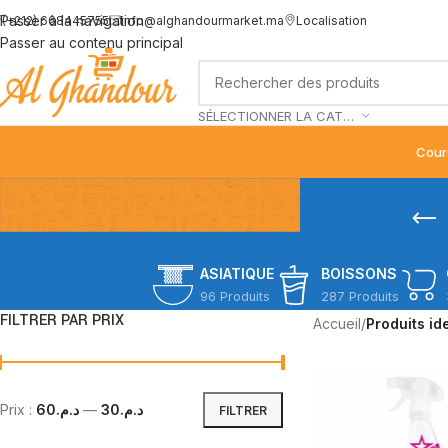
Passer à la navigation
(+212) 668445755
info@alghandourmarket.ma
Localisation
Passer au contenu principal
SÉLECTIONNER LA CATÉGORIE
Cour
ASIATIQUE
BOISSONS
96 Produits
287 Produits
FILTRER PAR PRIX
Accueil
/
Produits id
Prix :
د.م.60
—
د.م.30
FILTRER