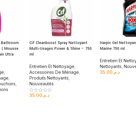
e Bathroom
Cif Cleanboost Spray Nettoyant
Harpic Gel Nettoya
l | Mousse
Multi-Usages Power & Shine – 750
Marine 750 ml
in Ultra
ml
Entretien Et Nett
Entretien Et Nettoyage
,
Nettoyants
,
Nouv
ge
,
Accessoires De Ménage
,
35.00
د.م.
nage
,
Produits Nettoyants
,
ouchoirs
,
Nouveautés
ions
35.00
د.م.