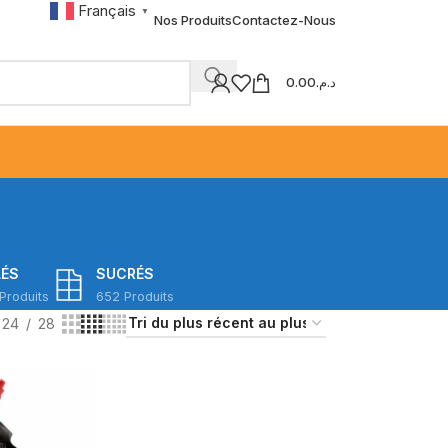
Français
▼
Nos Produits
Contactez-Nous
0.00
د.م.
LÉS
SUCRÉS
Produits
652 Produits
24
28