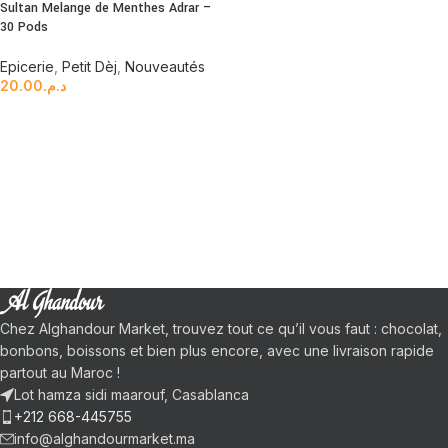
Sultan Melange de Menthes Adrar –
30 Pods
Epicerie
,
Petit Dèj
,
Nouveautés
20.00
د.م.
Chez Alghandour Market, trouvez tout ce qu’il vous faut : chocolat,
bonbons, boissons et bien plus encore, avec une livraison rapide
partout au Maroc !
Lot hamza sidi maarouf, Casablanca
+212 668-445755
info@alghandourmarket.ma