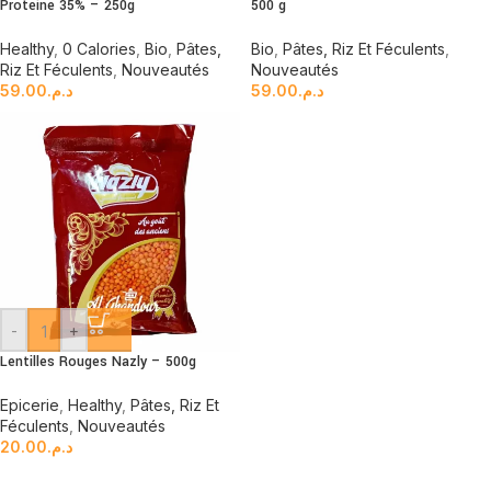
Protéine 35% – 250g
500 g
Healthy
,
0 Calories
,
Bio
,
Pâtes,
Bio
,
Pâtes, Riz Et Féculents
,
Riz Et Féculents
,
Nouveautés
Nouveautés
59.00
د.م.
59.00
د.م.
-
+
Lentilles Rouges Nazly – 500g
Epicerie
,
Healthy
,
Pâtes, Riz Et
Féculents
,
Nouveautés
20.00
د.م.