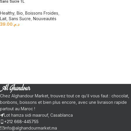
Sans Sucre 1L
Healthy
,
Bio
,
Boissons Froides
,
Lait
,
Sans Sucre
,
Nouveautés
39.00
د.م.
Chez Alghandour Market, trouvez tout ce qu’il vous faut : chocolat,
bonbons, boissons et bien plus encore, avec une livraison rapide
partout au Maroc !
Lot hamza sidi maarouf, Casablanca
+212 668-445755
info@alghandourmarket.ma