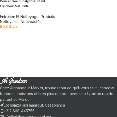
Concentree Eucalyptus 30 ml –
Fraîcheur Naturelle
Entretien Et Nettoyage
,
Produits
Nettoyants
,
Nouveautés
50.00
د.م.
Chez Alghandour Market, trouvez tout ce qu’il vous faut : chocolat,
bonbons, boissons et bien plus encore, avec une livraison rapide
partout au Maroc !
Lot hamza sidi maarouf, Casablanca
+212 668-445755
info@alghandourmarket.ma