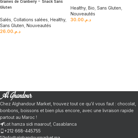
Graines de Cranberry – Snack Sans
Gluten
Healthy
,
Bio
,
Sans Gluten
,
Nouveautés
Salés
,
Collations salées
,
Healthy
,
30.00
د.م.
Sans Gluten
,
Nouveautés
26.00
د.م.
Chez Alghandour Market, trouvez tout ce qu’il vous faut : chocolat,
bonbons, boissons et bien plus encore, avec une livraison rapide
partout au Maroc !
Lot hamza sidi maarouf, Casablanca
+212 668-445755
info@alghandourmarket.ma