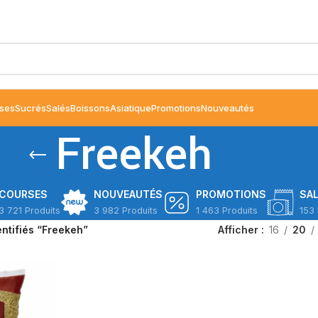
ses
Sucrés
Salés
Boissons
Asiatique
Promotions
Nouveautés
Freekeh
COURSES
NOUVEAUTÉS
PROMOTIONS
SA
3 721 Produits
3 982 Produits
1 463 Produits
153 
entifiés “Freekeh”
Afficher
16
20