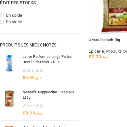
ÉTAT DES STOCKS
En solde
En stock
Ozsari Freekeh 1kg
PRODUITS LES MIEUX NOTÉS
Epicerie
,
Produits O
Lenor Parfum de Linge Perles
80.00
د.م.
Réveil Printanier 210 g
65.00
د.م.
Nescafé Cappuccino Classique
280g
68.00
د.م.