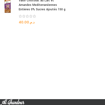
Valor Chocolat au Lait et
Amandes Mediterranéennes
Entières 0% Sucres Ajoutés 150 g
40.00
د.م.