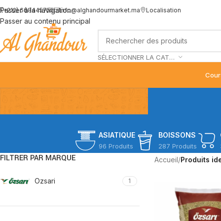
Passer à la navigation
(+212) 668445755
info@alghandourmarket.ma
Localisation
Passer au contenu principal
SÉLECTIONNER LA CATÉGORIE
Cour
ASIATIQUE
BOISSONS
96 Produits
287 Produits
FILTRER PAR MARQUE
Accueil
/
Produits id
Ozsari
1