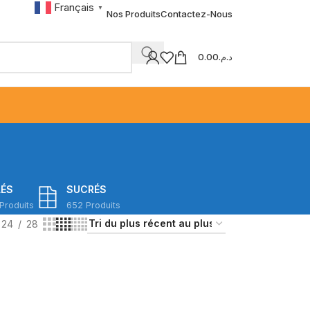
Français
▼
Nos Produits
Contactez-Nous
0.00
د.م.
LÉS
SUCRÉS
Produits
652 Produits
24
28