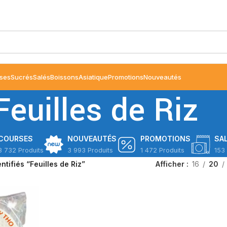
ses
Sucrés
Salés
Boissons
Asiatique
Promotions
Nouveautés
Feuilles de Riz
COURSES
NOUVEAUTÉS
PROMOTIONS
SA
3 732 Produits
3 993 Produits
1 472 Produits
153 
ntifiés “Feuilles de Riz”
Afficher
16
20