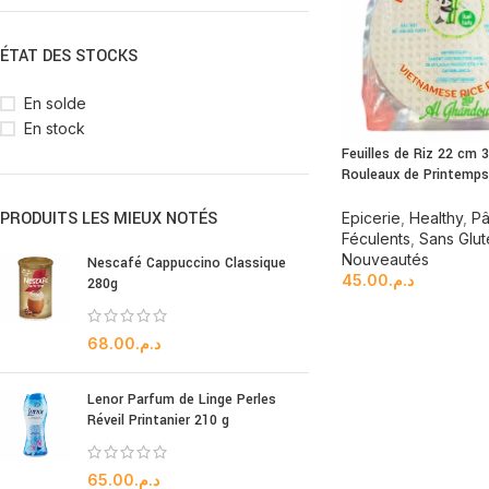
ÉTAT DES STOCKS
En solde
En stock
Feuilles de Riz 22 cm 
Rouleaux de Printemps
PRODUITS LES MIEUX NOTÉS
Epicerie
,
Healthy
,
Pâ
Féculents
,
Sans Glut
Nouveautés
Nescafé Cappuccino Classique
45.00
د.م.
280g
68.00
د.م.
Lenor Parfum de Linge Perles
Réveil Printanier 210 g
65.00
د.م.