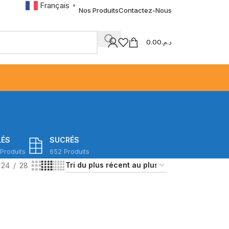
Français
▼
Nos Produits
Contactez-Nous
0.00
د.م.
LÉS
SUCRÉS
Produits
652 Produits
24
28