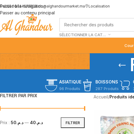
Passer à la navigation
(+212) 668445755
info@alghandourmarket.ma
Localisation
Passer au contenu principal
SÉLECTIONNER LA CATÉGORIE
Cour
ASIATIQUE
BOISSONS
96 Produits
287 Produits
FILTRER PAR PRIX
Accueil
/
Produits ide
Prix :
د.م.50
—
د.م.40
FILTRER