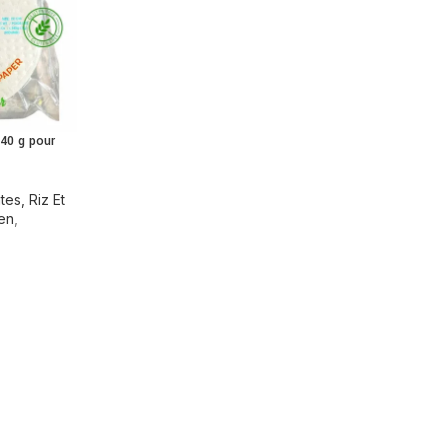
340 g pour
tes, Riz Et
en
,