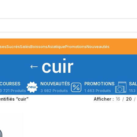
ses
Sucrés
Salés
Boissons
Asiatique
Promotions
Nouveautés
cuir
COURSES
NOUVEAUTÉS
PROMOTIONS
SA
3 721 Produits
3 982 Produits
1 463 Produits
153 
ntifiés “cuir”
Afficher
16
20