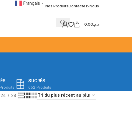
Français
▼
Nos Produits
Contactez-Nous
0.00
د.م.
LÉS
SUCRÉS
Produits
652 Produits
24
28