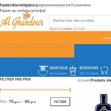
Passer à la navigation
(+212) 668445755
info@alghandourmarket.ma
Localisation
Passer au contenu principal
SÉLECTIONNER LA CATÉGORIE
Cour
ASIATIQUE
BOISSONS
96 Produits
287 Produits
FILTRER PAR PRIX
Accueil
/
Produits ide
Prix :
د.م.70
—
د.م.60
FILTRER