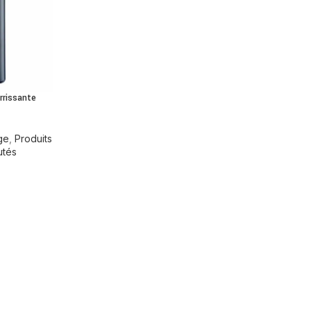
rissante
ge
,
Produits
tés