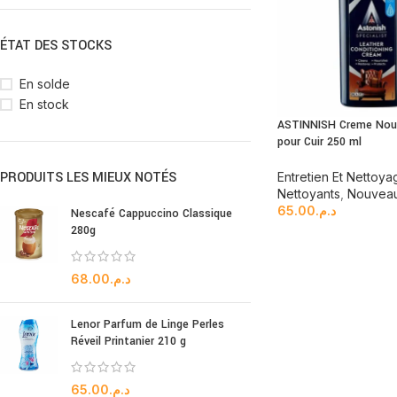
ÉTAT DES STOCKS
En solde
En stock
ASTINNISH Creme Nour
pour Cuir 250 ml
PRODUITS LES MIEUX NOTÉS
Entretien Et Nettoya
Nettoyants
,
Nouveau
65.00
د.م.
Nescafé Cappuccino Classique
280g
68.00
د.م.
Lenor Parfum de Linge Perles
Réveil Printanier 210 g
65.00
د.م.