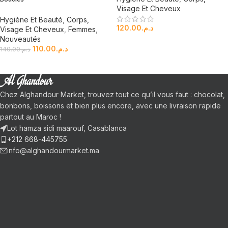
Visage Et Cheveux
Hygiène Et Beauté
,
Corps,
120.00
د.م.
Visage Et Cheveux
,
Femmes
,
Nouveautés
110.00
د.م.
140.00
د.م.
Chez Alghandour Market, trouvez tout ce qu’il vous faut : chocolat,
bonbons, boissons et bien plus encore, avec une livraison rapide
partout au Maroc !
Lot hamza sidi maarouf, Casablanca
+212 668-445755
info@alghandourmarket.ma