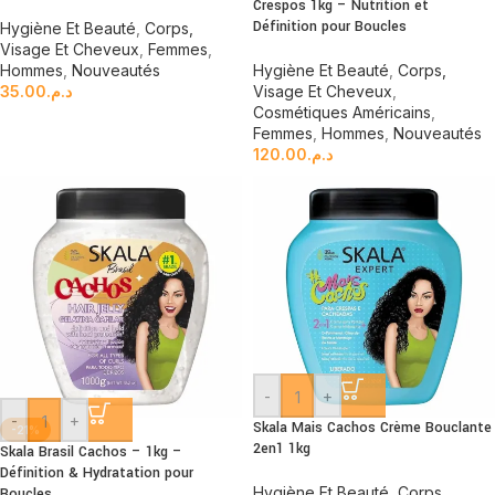
Crespos 1kg – Nutrition et
Définition pour Boucles
Hygiène Et Beauté
,
Corps,
Visage Et Cheveux
,
Femmes
,
Hommes
,
Nouveautés
Hygiène Et Beauté
,
Corps,
35.00
د.م.
Visage Et Cheveux
,
Cosmétiques Américains
,
Femmes
,
Hommes
,
Nouveautés
120.00
د.م.
-
+
-
+
Skala Mais Cachos Crème Bouclante
-21%
2en1 1kg
Skala Brasil Cachos – 1kg –
Définition & Hydratation pour
Hygiène Et Beauté
,
Corps,
Boucles