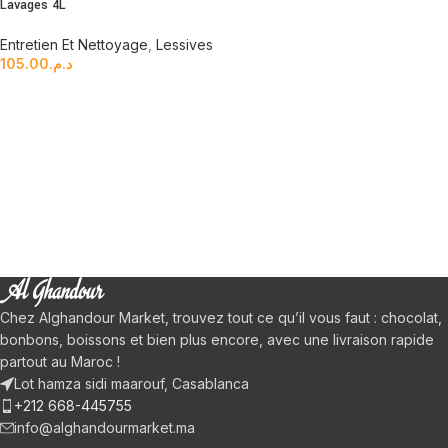
Lavages 4L
Entretien Et Nettoyage
,
Lessives
105.00
د.م.
Chez Alghandour Market, trouvez tout ce qu’il vous faut : chocolat,
bonbons, boissons et bien plus encore, avec une livraison rapide
partout au Maroc !
Lot hamza sidi maarouf, Casablanca
+212 668-445755
info@alghandourmarket.ma