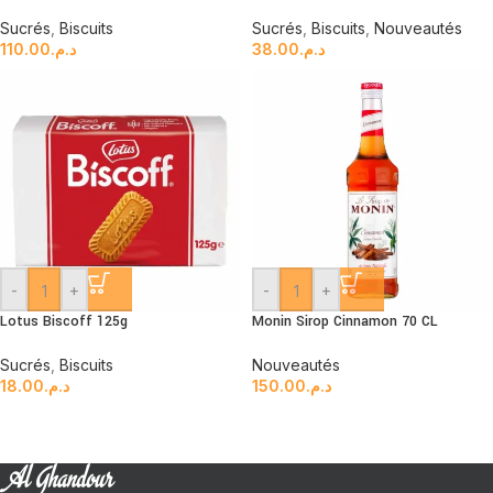
Sucrés
,
Biscuits
Sucrés
,
Biscuits
,
Nouveautés
110.00
د.م.
38.00
د.م.
-
+
-
+
Lotus Biscoff 125g
Monin Sirop Cinnamon 70 CL
Sucrés
,
Biscuits
Nouveautés
18.00
د.م.
150.00
د.م.