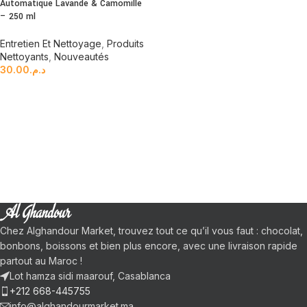
Automatique Lavande & Camomille
– 250 ml
Entretien Et Nettoyage
,
Produits
Nettoyants
,
Nouveautés
30.00
د.م.
Chez Alghandour Market, trouvez tout ce qu’il vous faut : chocolat,
bonbons, boissons et bien plus encore, avec une livraison rapide
partout au Maroc !
Lot hamza sidi maarouf, Casablanca
+212 668-445755
info@alghandourmarket.ma