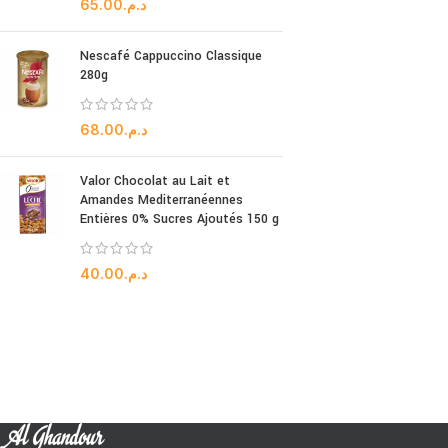
65.00
د.م.
Nescafé Cappuccino Classique
280g
68.00
د.م.
Valor Chocolat au Lait et
Amandes Mediterranéennes
Entières 0% Sucres Ajoutés 150 g
40.00
د.م.