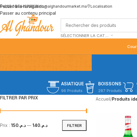
Passer à la navigation
(+212) 668445755
info@alghandourmarket.ma
Localisation
Passer au contenu principal
SÉLECTIONNER LA CATÉGORIE
Cour
ASIATIQUE
BOISSONS
96 Produits
287 Produits
FILTRER PAR PRIX
Accueil
/
Produits ide
Prix :
د.م.150
—
د.م.140
FILTRER