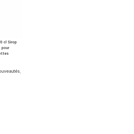
0 cl Sirop
m pour
ettes
ouveautés
,