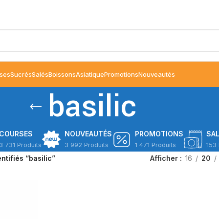
ses
Sucrés
Salés
Boissons
Asiatique
Promotions
Nouveautés
basilic
COURSES
NOUVEAUTÉS
PROMOTIONS
SA
3 731 Produits
3 992 Produits
1 471 Produits
153 
ntifiés “basilic”
Afficher
16
20