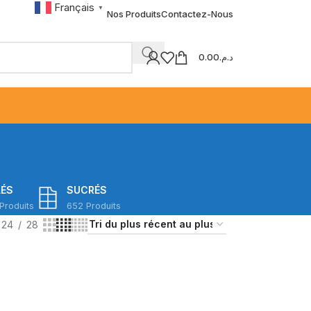
Français
▼
Nos Produits
Contactez-Nous
0.00
د.م.
LÉS
SUCRÉS
Produits
652 Produits
24
28