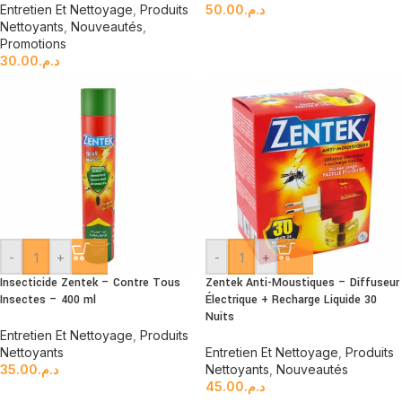
Entretien Et Nettoyage
,
Produits
50.00
د.م.
Nettoyants
,
Nouveautés
,
Promotions
30.00
د.م.
-
+
-
+
Insecticide Zentek – Contre Tous
Zentek Anti-Moustiques – Diffuseur
Insectes – 400 ml
Électrique + Recharge Liquide 30
Nuits
Entretien Et Nettoyage
,
Produits
Nettoyants
Entretien Et Nettoyage
,
Produits
35.00
د.م.
Nettoyants
,
Nouveautés
45.00
د.م.