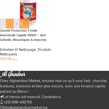
-
+
Zentek Protection Totale
Insecticide Liquide 500ml – Anti
Cafards, Moustiques & Insectes
Entretien Et Nettoyage
,
Produits
Nettoyants
120.00
د.م.
Chez Alghandour Market, trouvez tout ce qu’il vous faut : chocolat,
bonbons, boissons et bien plus encore, avec une livraison rapide
partout au Maroc !
Lot hamza sidi maarouf, Casablanca
+212 668-445755
info@alghandourmarket.ma