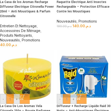
La Casa de los Aromas Recharge
Raquette Electrique Anti Insectes
Diffuseur Electrique Citronella Power
Rechargeable – Protection Efficace
20ml – Anti Moustiques & Parfum
Contre les Moustiques
Citronnelle
Nouveautés
,
Promotions
Entretien Et Nettoyage
,
140.00
د.م.
180.00
د.م.
Accessoires De Ménage
,
Produits Nettoyants
,
Nouveautés
,
Promotions
40.00
د.م.
-
+
-
+
La Casa De Los Aromas Vela
Diffuseur + Recharge Liquide Raid 30
Citronela 250g – Bougie Parfumee
Nuits – Anti-Moustiques Électrique